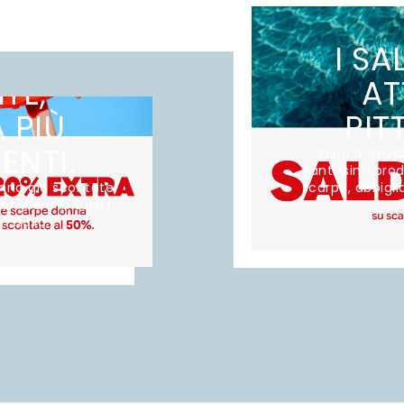
CARPE
I SA
TE,
AT
 PIÙ
PIT
ENTI.
Vieni a trova
tantissimi prod
onna già scontate
scarpe, abbigl
online e in tutti i
n Italia.