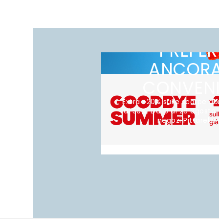
LE TUE S
PREFERI
ANCORA
CONVENI
Extra -20% sulle scarpe d
al 50%. Dal 3 al 28 agosto, 
negozi Pittarello i