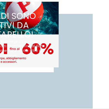
LDI SONO
TIVI DA
TARELLO!
rci in negozio e scopri i
otti scontati fino al 60%:
iamento e molto altro per
ogni stile.